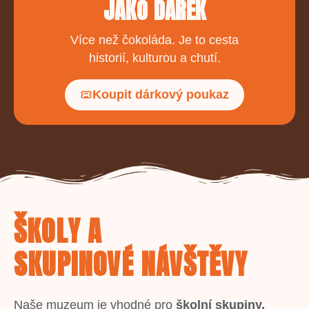
JAKO DÁREK
Více než čokoláda. Je to cesta
historií, kulturou a chutí.
Koupit dárkový poukaz
ŠKOLY A
SKUPINOVÉ NÁVŠTĚVY
Naše muzeum je vhodné pro
školní skupiny,