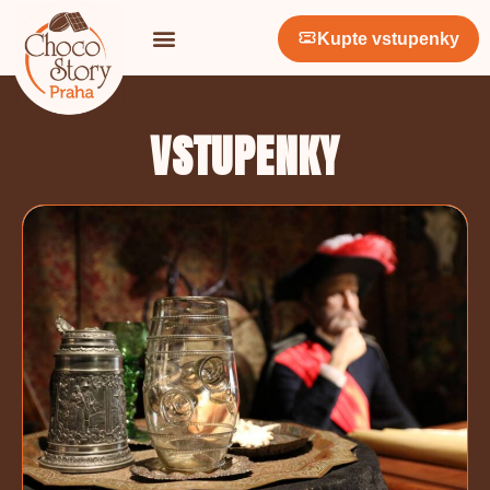
Kupte vstupenky
VSTUPENKY