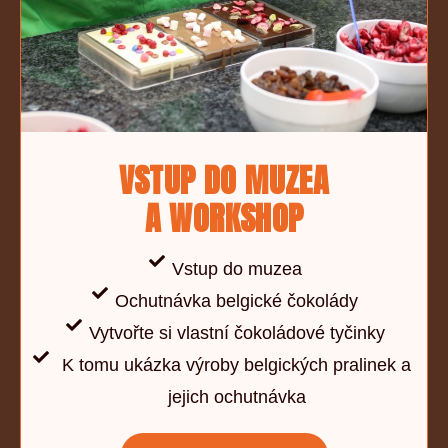
VSTUP DO MUZEA
A WORKSHOP
Vstup do muzea
Ochutnávka belgické čokolády
Vytvořte si vlastní čokoládové tyčinky
K tomu ukázka výroby belgických pralinek a
jejich ochutnávka