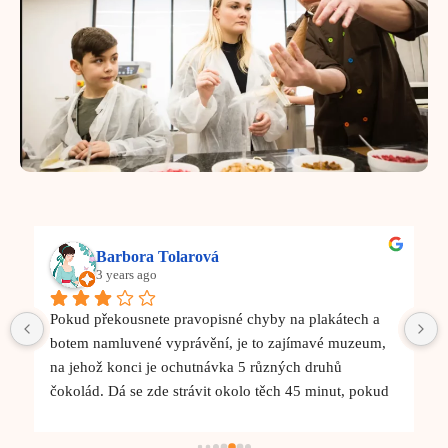
Barbora Tolarová
3 years ago
Pokud překousnete pravopisné chyby na plakátech a 
botem namluvené vyprávění, je to zajímavé muzeum, 
na jehož konci je ochutnávka 5 různých druhů 
čokolád. Dá se zde strávit okolo těch 45 minut, pokud 
vše čtěte, posloucháte a děláte si fotky. Cena trochu 
přemrštěná, ale to je v Praze běžné.