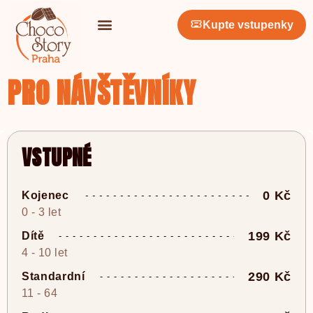
Kupte vstupenky
PRO NÁVŠTĚVNÍKY
VSTUPNÉ
0 Kč
Kojenec
0 - 3 let
199 Kč
Dítě
4 - 10 let
290 Kč
Standardní
11 - 64