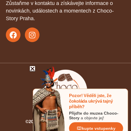
Zůstaňme v kontaktu a získávejte informace o
novinkách, událostech a momentech z Choco-
Story Praha.
Pozor! Věděli jste, že
čokoláda ukrývá tajný
příběh?
Přijďte do muzea Choco-
Story
a objevte jej!
©2026 Choco-Story. All rights reserved.
kupte vstupenky
Zásady ochrany osobních údajů