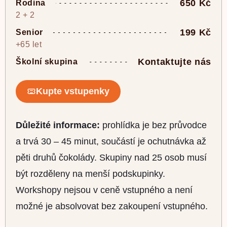
650 Kč
Rodina
2 + 2
199 Kč
Senior
+65 let
Kontaktujte nás
Školní skupina
Kupte vstupenky
Důležité informace:
prohlídka je bez průvodce
a trvá 30 – 45 minut, součástí je ochutnávka až
pěti druhů čokolády. Skupiny nad 25 osob musí
být rozděleny na menší podskupinky.
Workshopy nejsou v ceně vstupného a není
možné je absolvovat bez zakoupení vstupného.